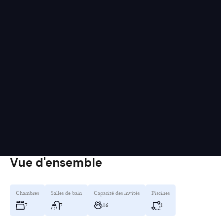
Vue d'ensemble
Chambres
Salles de bain
Capacité des invités
Piscines
7
7
16
1