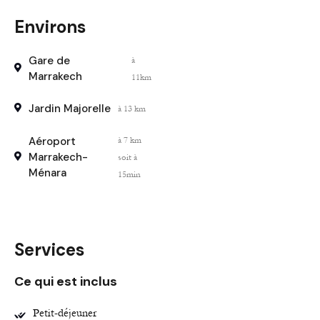
Environs
Gare de
à
Marrakech
11km
Jardin Majorelle
à 13 km
Aéroport
à 7 km
Marrakech-
soit à
Ménara
15min
Services
Ce qui est inclus
Petit-déjeuner