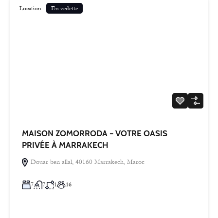
Location
En vedette
MAISON ZOMORRODA – VOTRE OASIS
PRIVÉE À MARRAKECH
Douar ben allal, 40160 Marrakech, Maroc
7
7
1
16